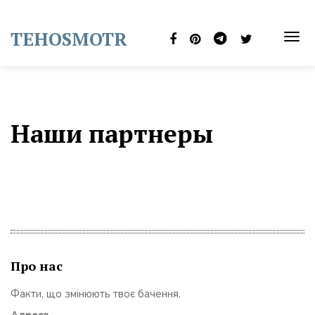
Skip
to
TEHOSMOTR
content
TOG
NAVI
Наши партнеры
Про нас
Факти, що змінюють твоє бачення.