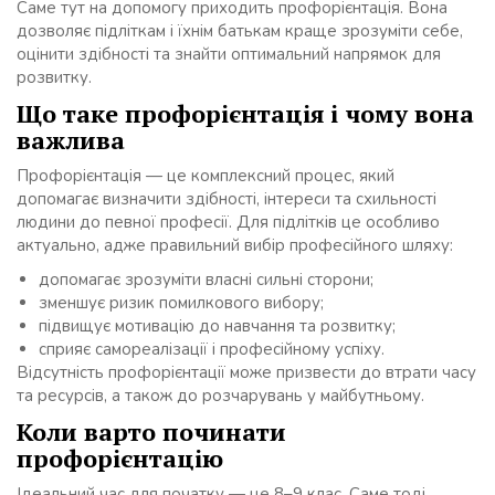
Саме тут на допомогу приходить профорієнтація. Вона
дозволяє підліткам і їхнім батькам краще зрозуміти себе,
оцінити здібності та знайти оптимальний напрямок для
розвитку.
Що таке профорієнтація і чому вона
важлива
Профорієнтація — це комплексний процес, який
допомагає визначити здібності, інтереси та схильності
людини до певної професії. Для підлітків це особливо
актуально, адже правильний вибір професійного шляху:
допомагає зрозуміти власні сильні сторони;
зменшує ризик помилкового вибору;
підвищує мотивацію до навчання та розвитку;
сприяє самореалізації і професійному успіху.
Відсутність профорієнтації може призвести до втрати часу
та ресурсів, а також до розчарувань у майбутньому.
Коли варто починати
профорієнтацію
Ідеальний час для початку — це 8–9 клас. Саме тоді