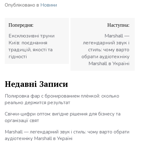
Опубліковано в
Новини
Навігація
Попередня:
Наступна:
записів
Ексклюзивні труни
Marshall —
Київ: поєднання
легендарний звук і
традицій, якості та
стиль: чому варто
гідності
обрати аудіотехніку
Marshall в Україні
Недавні Записи
Полировка фар с бронированием плёнкой: сколько
реально держится результат
Свічки-цифри оптом: вигідне рішення для бізнесу та
організації свят
Marshall — легендарний звук і стиль: чому варто обрати
аудіотехніку Marshall в Україні