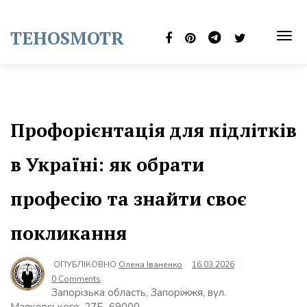
Skip
to
TEHOSMOTR
content
TOG
NAVI
Профорієнтація для підлітків
в Україні: як обрати
професію та знайти своє
покликання
ОПУБЛІКОВНО
Олена Іваненко
16.03.2026
0 Comments
Запорізька область, Запоріжжя, вул.