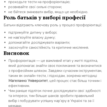
проходьте тести на профорієнтацію;
розвивайте свої сильні сторони;
не бійтеся змінювати вибір, якщо це необхідно.
Роль батьків у виборі професії
Батьки відіграють ключову роль у процесі профорієнтації:
підтримуйте дитину у виборі;
не нав’язуйте власну думку;
допомагайте досліджувати варіанти;
заохочуйте самостійність та критичне мислення.
Висновок
Профорієнтація — це важливий етап у житті підлітка,
який допомагає знайти своє покликання та визначитися
з професійним шляхом. Завдяки сучасним інструментам,
таким як онлайн-тести, і підходам, зокрема методиці
Магеланно Університет
, цей процес стає більш точним і
ефективним.
Чим раніше підліток почне досліджувати свої здібності
та інтереси, тим більше шансів зробити правильний
вибір і побудувати успішну кар’єру в Україні та за її
межами.