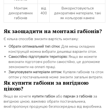
Монтаж
від
Використовуються
декоративних
400
декоративні матеріали, такі
габіонів
як кольорові камені
Як заощадити на монтажі габіонів?
Є кілька способів знизити вартість монтажу:
Обрати оптимальний тип сітки:
Для менш складних
конструкцій можна вибрати дешевші варіанти сіток.
Самостійно підготувати територію:
Якщо ви можете
виконати підготовчі роботи самостійно, це допоможе
зекономити на оплаті праці.
Закуповувати матеріали оптом:
Купівля габіонів та сіток
оптом у постачальників може знизити загальні витрати.
Як купити габіони за вигідною
ціною?
Якщо ви хочете
купити габіон
або
паркан з габіонів
за
вигідною ціною, важливо обрати постачальника,
який пропонує продукцію безпосередньо від виробника.