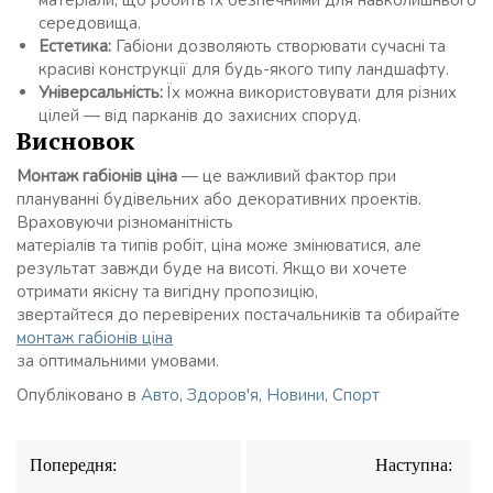
середовища.
Естетика:
Габіони дозволяють створювати сучасні та
красиві конструкції для будь-якого типу ландшафту.
Універсальність:
Їх можна використовувати для різних
цілей — від парканів до захисних споруд.
Висновок
Монтаж габіонів ціна
— це важливий фактор при
плануванні будівельних або декоративних проектів.
Враховуючи різноманітність
матеріалів та типів робіт, ціна може змінюватися, але
результат завжди буде на висоті. Якщо ви хочете
отримати якісну та вигідну пропозицію,
звертайтеся до перевірених постачальників та обирайте
монтаж габіонів ціна
за оптимальними умовами.
Опубліковано в
Авто
,
Здоров'я
,
Новини
,
Спорт
Навігація
Попередня:
Наступна:
записів