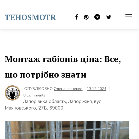
Skip
to
TEHOSMOTR
content
TOG
NAVI
Монтаж габіонів ціна: Все,
що потрібно знати
ОПУБЛІКОВНО
Олена Іваненко
13.12.2024
0 Comments
Запорізька область, Запоріжжя, вул.
Маяковського, 27Б, 69000