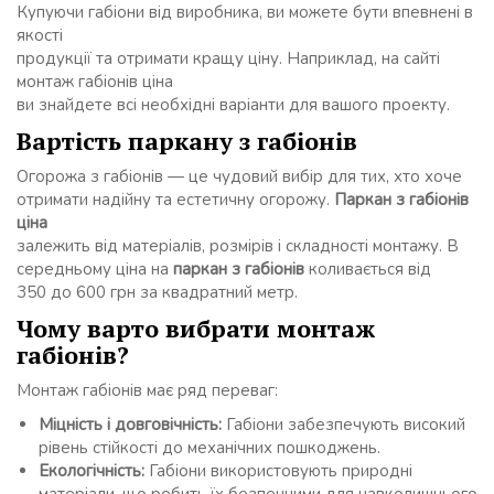
Купуючи габіони від виробника, ви можете бути впевнені в
якості
продукції та отримати кращу ціну. Наприклад, на сайті
монтаж габіонів ціна
ви знайдете всі необхідні варіанти для вашого проекту.
Вартість паркану з габіонів
Огорожа з габіонів — це чудовий вибір для тих, хто хоче
отримати надійну та естетичну огорожу.
Паркан з габіонів
ціна
залежить від матеріалів, розмірів і складності монтажу. В
середньому ціна на
паркан з габіонів
коливається від
350 до 600 грн за квадратний метр.
Чому варто вибрати монтаж
габіонів?
Монтаж габіонів має ряд переваг:
Міцність і довговічність:
Габіони забезпечують високий
рівень стійкості до механічних пошкоджень.
Екологічність:
Габіони використовують природні
матеріали, що робить їх безпечними для навколишнього