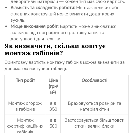
декоративні матеріали — кожен тип має свою вартість.
Кількість та складність роботи:
Монтаж великих або
складних конструкцій може вимагати додаткових
зусиль.
Місце виконання робіт:
Вартість може змінюватися
залежно від географічного розташування та
доступності для техніки.
Як визначити, скільки коштує
монтаж габіонів?
Орієнтовну вартість монтажу габіонів можна визначити за
допомогою наступної таблиці:
Тип робіт
Ціна
Особливості
(грн/
м²)
Монтаж огорожі
від
Враховуються розміри та
з габіонів
350
матеріал сітки
Монтаж
від
Застосовуються більш товсті
фортифікаційних
500
сітки і великі блоки
габіонів