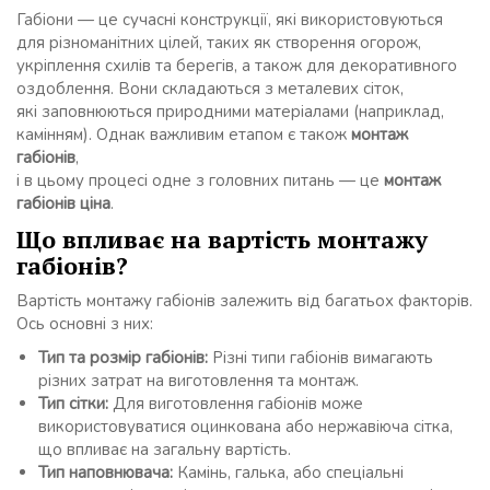
Габіони — це сучасні конструкції, які використовуються
для різноманітних цілей, таких як створення огорож,
укріплення схилів та берегів, а також для декоративного
оздоблення. Вони складаються з металевих сіток,
які заповнюються природними матеріалами (наприклад,
камінням). Однак важливим етапом є також
монтаж
габіонів
,
і в цьому процесі одне з головних питань — це
монтаж
габіонів ціна
.
Що впливає на вартість монтажу
габіонів?
Вартість монтажу габіонів залежить від багатьох факторів.
Ось основні з них:
Тип та розмір габіонів:
Різні типи габіонів вимагають
різних затрат на виготовлення та монтаж.
Тип сітки:
Для виготовлення габіонів може
використовуватися оцинкована або нержавіюча сітка,
що впливає на загальну вартість.
Тип наповнювача:
Камінь, галька, або спеціальні