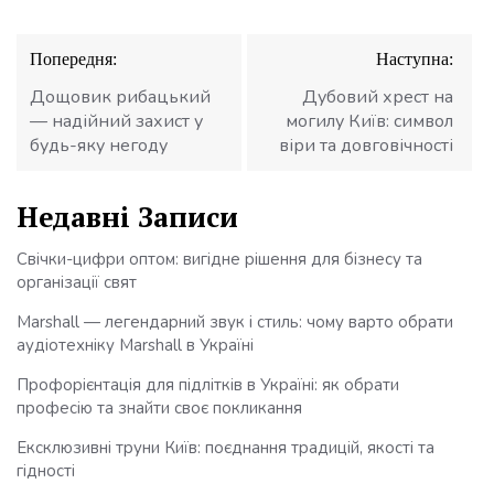
Навігація
Попередня:
Наступна:
записів
Дощовик рибацький
Дубовий хрест на
— надійний захист у
могилу Київ: символ
будь-яку негоду
віри та довговічності
Недавні Записи
Свічки-цифри оптом: вигідне рішення для бізнесу та
організації свят
Marshall — легендарний звук і стиль: чому варто обрати
аудіотехніку Marshall в Україні
Профорієнтація для підлітків в Україні: як обрати
професію та знайти своє покликання
Ексклюзивні труни Київ: поєднання традицій, якості та
гідності