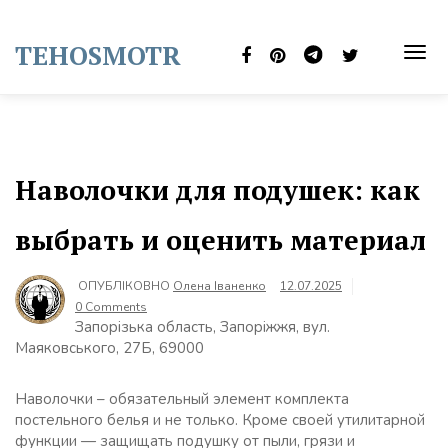
Skip
to
TEHOSMOTR
content
TOG
NAVI
Наволочки для подушек: как
выбрать и оценить материал
ОПУБЛІКОВНО
Олена Іваненко
12.07.2025
0 Comments
Запорізька область, Запоріжжя, вул.
Маяковського, 27Б, 69000
Наволочки – обязательный элемент комплекта
постельного белья и не только. Кроме своей утилитарной
функции — защищать подушку от пыли, грязи и